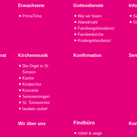
Erwachsene
Gottesdienste
Inf
PrimeTime
Wie wir feiern
Se
Abendmahl
St
Familiengottesdienst
Familienkirche
Kindergottesdienst
rat
Kirchenmusik
Konfirmation
Sen
Die Orgel in St.
Simeon
Kantor
Kinderchor
Konzerte
Seniorensingen
St. Simeonchor
laudate.osdorf
Findbüro
Wir über uns
Kon
mittel & wege