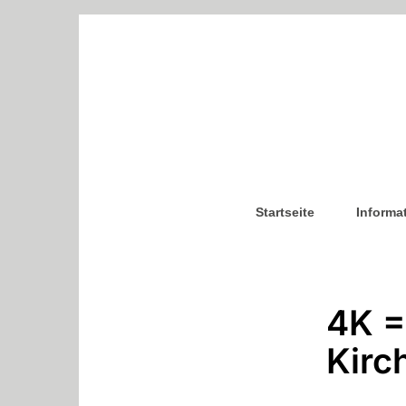
Startseite
Informa
4K =
Kirc