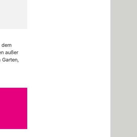
f dem
en außer
m Garten,