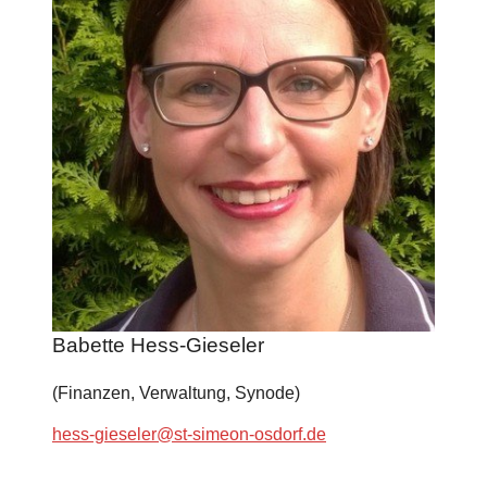
Babette Hess-Gieseler
(Finanzen, Verwaltung, Synode)
hess-gieseler@st-simeon-osdorf.de