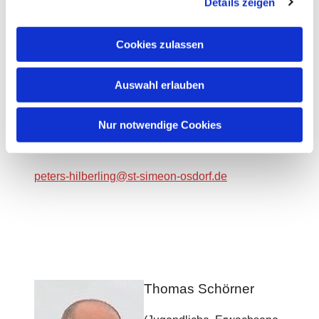
Details zeigen
s
a
u
Cookies zulassen
s
w
Auswahl erlauben
a
h
l
Nur notwendige Cookies
Pastorin Sandra Peters-Hilberling
peters-hilberling@st-simeon-osdorf.de
Thomas Schörner