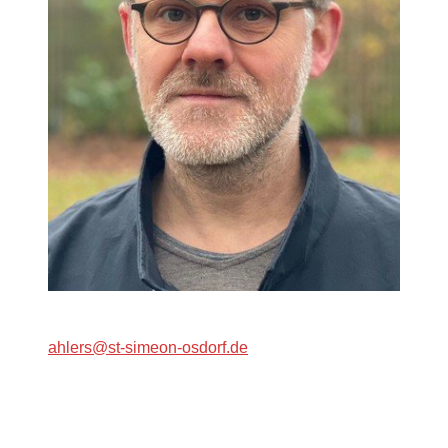
ahlers@st-simeon-osdorf.de