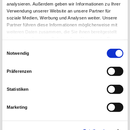
analysieren. Außerdem geben wir Informationen zu Ihrer
Verwendung unserer Website an unsere Partner für
Kilian Palis
soziale Medien, Werbung und Analysen weiter. Unsere
Partner führen diese Informationen möglicherweise mit
(Öffentlichkeitsarbeit, Jugendliche)
weiteren Daten zusammen, die Sie ihnen bereitgestellt
haben oder die sie im Rahmen Ihrer Nutzung der Dienste
palis@st-simeon-osdorf.de
gesammelt haben.
E
Notwendig
i
n
w
Präferenzen
i
l
l
Statistiken
i
g
Marketing
u
n
g