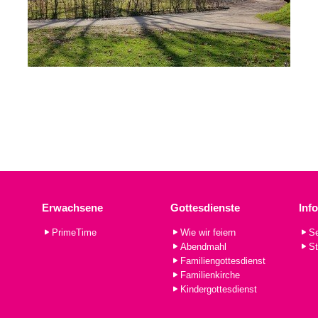
Erwachsene
Gottesdienste
Inf
PrimeTime
Wie wir feiern
Se
Abendmahl
St
Familiengottesdienst
Familienkirche
Kindergottesdienst