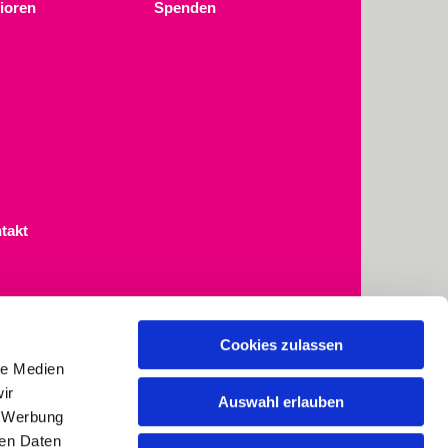
ioren
Spenden
takt
Cookies zulassen
le Medien
ir
Auswahl erlauben
, Werbung
ren Daten
kirchenbuero@st-simeon-osdorf.de
