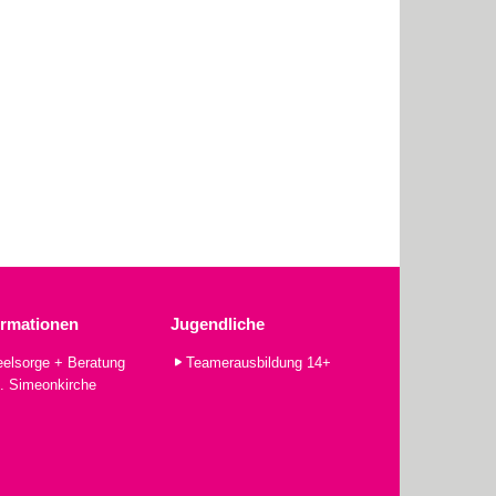
ormationen
Jugendliche
elsorge + Beratung
Teamerausbildung 14+
. Simeonkirche