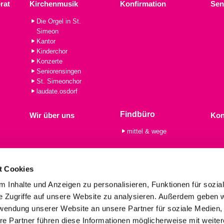
rat
Kirchenmusik
Konfirmation
Sen
Die Orgel in St.
Simeon
Kantor
Kinderchor
Konzerte
Seniorensingen
St. Simeonchor
laudate.osdorf
Findbüro
Wir über uns
Kon
mittel & wege
t Cookies
 Inhalte und Anzeigen zu personalisieren, Funktionen für sozia
e Zugriffe auf unsere Website zu analysieren. Außerdem geben w
rwendung unserer Website an unsere Partner für soziale Medien
re Partner führen diese Informationen möglicherweise mit weite
imeon Alt Osdorf · Dörpfeldstr. 58, 22609 Hamburg
(040) 80 12 05
