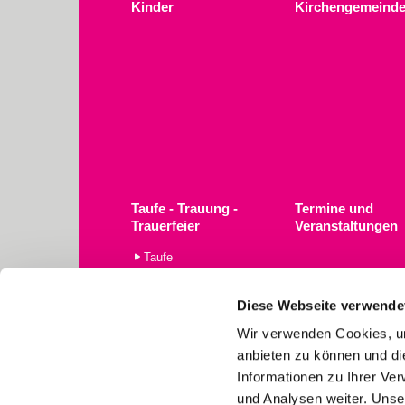
Kinder
Kirchengemeinde
Taufe - Trauung -
Termine und
Trauerfeier
Veranstaltungen
Taufe
Trauerfeier
Trauung
Diese Webseite verwende
Wir verwenden Cookies, um
anbieten zu können und di
Informationen zu Ihrer Ve
und Analysen weiter. Unse
Ev.-Luth. Kirchengemeinde St. S
