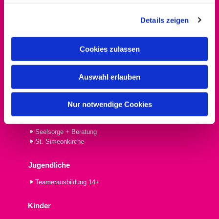
g
PrimeTime
Details zeigen
s
a
Gottesdienste
u
Cookies zulassen
Wie wir feiern
s
Abendmahl
w
Familiengottesdienst
Auswahl erlauben
a
Familienkirche
h
Kindergottesdienst
l
Nur notwendige Cookies
Informationen
Seelsorge + Beratung
St. Simeonkirche
Jugendliche
Teamerausbildung 14+
Kinder