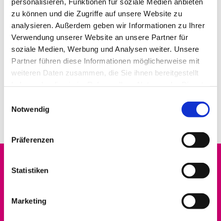
personalisieren, Funktionen für soziale Medien anbieten
zu können und die Zugriffe auf unsere Website zu
analysieren. Außerdem geben wir Informationen zu Ihrer
Verwendung unserer Website an unsere Partner für
soziale Medien, Werbung und Analysen weiter. Unsere
Partner führen diese Informationen möglicherweise mit
weiteren Daten zusammen, die Sie ihnen bereitgestellt
haben oder die sie im Rahmen Ihrer Nutzung der Dienste
gesammelt haben.
E
Notwendig
i
n
w
Präferenzen
i
l
Startseite
l
Statistiken
i
Datenschutz
g
Marketing
u
Erwachsene
n