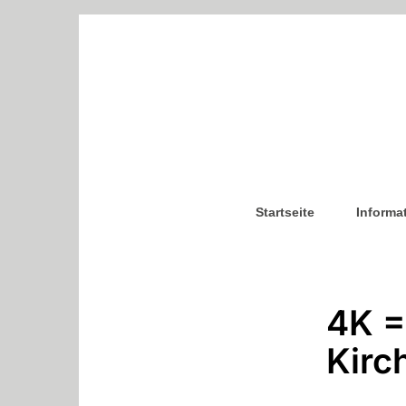
Startseite
Informa
4K =
Kirc