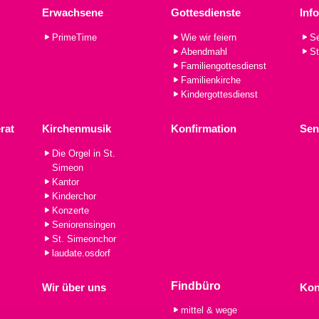
Erwachsene
Gottesdienste
Inf
PrimeTime
Wie wir feiern
Se
Abendmahl
St
Familiengottesdienst
Familienkirche
Kindergottesdienst
rat
Kirchenmusik
Konfirmation
Sen
Die Orgel in St.
Simeon
Kantor
Kinderchor
Konzerte
Seniorensingen
St. Simeonchor
laudate.osdorf
Findbüro
Wir über uns
Kon
mittel & wege