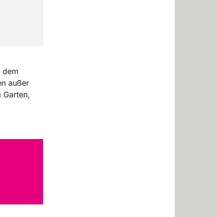
f dem
en außer
m Garten,