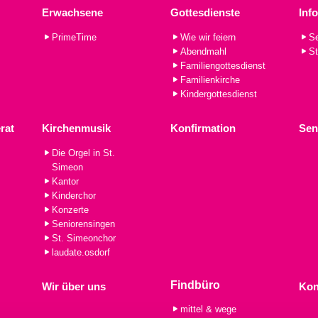
Erwachsene
Gottesdienste
Inf
PrimeTime
Wie wir feiern
Se
Abendmahl
St
Familiengottesdienst
Familienkirche
Kindergottesdienst
rat
Kirchenmusik
Konfirmation
Sen
Die Orgel in St.
Simeon
Kantor
Kinderchor
Konzerte
Seniorensingen
St. Simeonchor
laudate.osdorf
Findbüro
Wir über uns
Kon
mittel & wege