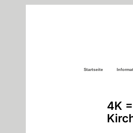
Startseite
Informa
4K =
Kirc