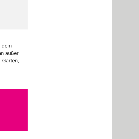
f dem
en außer
m Garten,