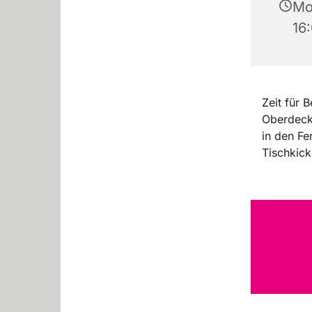
Mo
16
Zeit für
Oberdeck 
in den Fe
Tischkicke