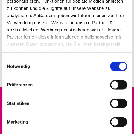
personalisieren, Funktionen für soziale Medien anbieten
zu können und die Zugriffe auf unsere Website zu
analysieren. Außerdem geben wir Informationen zu Ihrer
Verwendung unserer Website an unsere Partner für
soziale Medien, Werbung und Analysen weiter. Unsere
Partner führen diese Informationen möglicherweise mit
weiteren Daten zusammen, die Sie ihnen bereitgestellt
haben oder die sie im Rahmen Ihrer Nutzung der Dienste
gesammelt haben.
E
Notwendig
i
n
w
Präferenzen
i
l
Startseite
l
Statistiken
i
Datenschutz
g
Marketing
u
Erwachsene
n