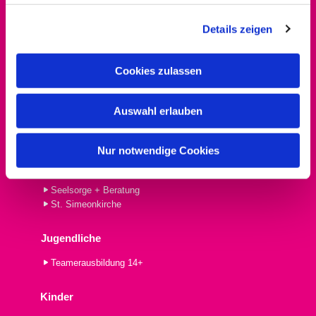
g
PrimeTime
Details zeigen
s
a
Gottesdienste
u
Cookies zulassen
Wie wir feiern
s
Abendmahl
w
Familiengottesdienst
Auswahl erlauben
a
Familienkirche
h
Kindergottesdienst
l
Nur notwendige Cookies
Informationen
Seelsorge + Beratung
St. Simeonkirche
Jugendliche
Teamerausbildung 14+
Kinder