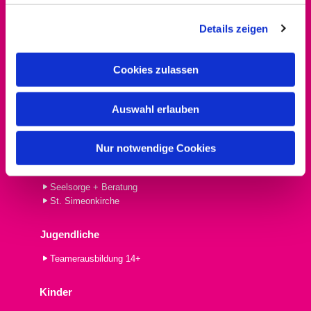
g
PrimeTime
Details zeigen
s
a
Gottesdienste
u
Cookies zulassen
Wie wir feiern
s
Abendmahl
w
Familiengottesdienst
Auswahl erlauben
a
Familienkirche
h
Kindergottesdienst
l
Nur notwendige Cookies
Informationen
Seelsorge + Beratung
St. Simeonkirche
Jugendliche
Teamerausbildung 14+
Kinder