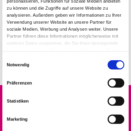
personalisieren, Funktionen für soziale Medien anbieten
zu können und die Zugriffe auf unsere Website zu
analysieren. Außerdem geben wir Informationen zu Ihrer
Verwendung unserer Website an unsere Partner für
soziale Medien, Werbung und Analysen weiter. Unsere
Partner führen diese Informationen möglicherweise mit
weiteren Daten zusammen, die Sie ihnen bereitgestellt
haben oder die sie im Rahmen Ihrer Nutzung der Dienste
gesammelt haben.
E
Notwendig
i
n
w
Präferenzen
i
l
Startseite
l
Statistiken
i
Datenschutz
g
Marketing
u
Erwachsene
n