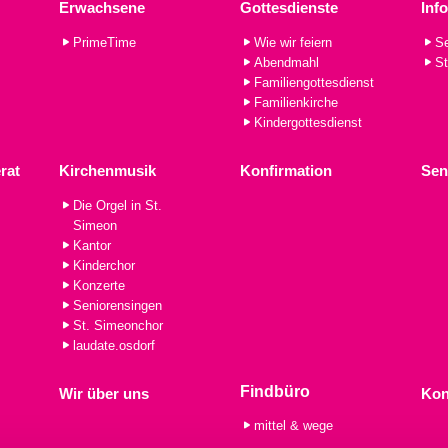
Erwachsene
Gottesdienste
Inf
PrimeTime
Wie wir feiern
Se
Abendmahl
St
Familiengottesdienst
Familienkirche
Kindergottesdienst
rat
Kirchenmusik
Konfirmation
Sen
Die Orgel in St.
Simeon
Kantor
Kinderchor
Konzerte
Seniorensingen
St. Simeonchor
laudate.osdorf
Findbüro
Wir über uns
Kon
mittel & wege