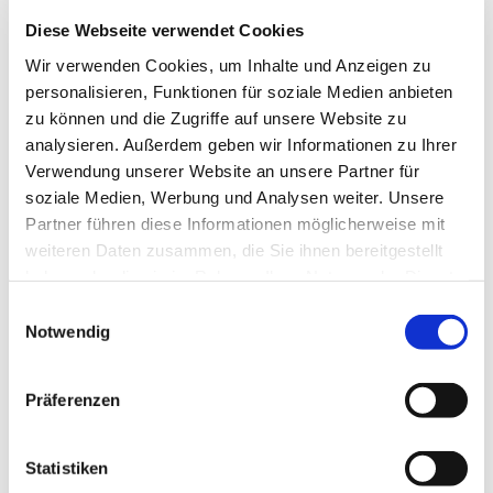
Diese Webseite verwendet Cookies
Wir verwenden Cookies, um Inhalte und Anzeigen zu
personalisieren, Funktionen für soziale Medien anbieten
zu können und die Zugriffe auf unsere Website zu
analysieren. Außerdem geben wir Informationen zu Ihrer
Verwendung unserer Website an unsere Partner für
soziale Medien, Werbung und Analysen weiter. Unsere
Partner führen diese Informationen möglicherweise mit
weiteren Daten zusammen, die Sie ihnen bereitgestellt
haben oder die sie im Rahmen Ihrer Nutzung der Dienste
gesammelt haben.
E
Notwendig
i
n
w
Präferenzen
i
l
l
Statistiken