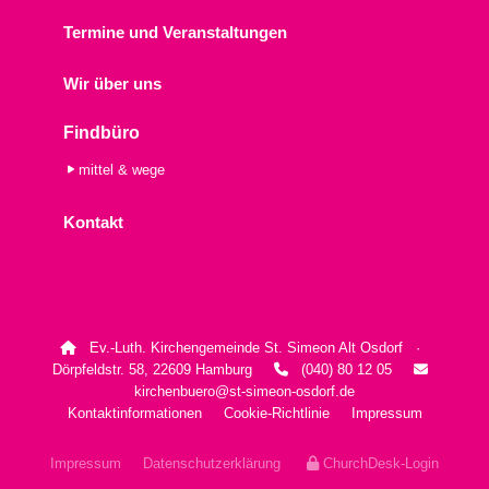
Termine und Veranstaltungen
Wir über uns
Findbüro
mittel & wege
Kontakt
Ev.-Luth. Kirchengemeinde St. Simeon Alt Osdorf ·

Dörpfeldstr. 58, 22609 Hamburg
(040) 80 12 05


kirchenbuero@st-simeon-osdorf.de
Kontaktinformationen
Cookie-Richtlinie
Impressum
Impressum
Datenschutzerklärung
ChurchDesk-Login