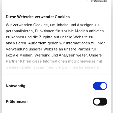
Diese Webseite verwendet Cookies
Wir verwenden Cookies, um Inhalte und Anzeigen zu
personalisieren, Funktionen für soziale Medien anbieten
zu können und die Zugriffe auf unsere Website zu
analysieren. Außerdem geben wir Informationen zu Ihrer
Verwendung unserer Website an unsere Partner für
soziale Medien, Werbung und Analysen weiter. Unsere
Partner führen diese Informationen möglicherweise mit
weiteren Daten zusammen, die Sie ihnen bereitgestellt
haben oder die sie im Rahmen Ihrer Nutzung der Dienste
gesammelt haben.
E
Notwendig
i
n
w
Präferenzen
i
Dies könnte Sie auch
l