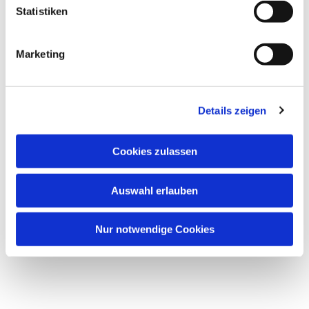
interessieren
l
Statistiken
i
g
Marketing
u
n
g
Details zeigen
s
a
u
Cookies zulassen
s
w
Auswahl erlauben
a
h
l
Nur notwendige Cookies