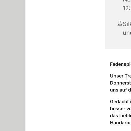
12
Sil
un
Fadenspie
Unser Tre
Donnersta
uns auf 
Gedacht i
besser ve
das Liebl
Handarbei