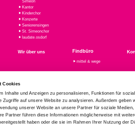
Simeon
Kantor
Kinderchor
Konzerte
Seniorensingen
St. Simeonchor
laudate.osdorf
Findbüro
Wir über uns
Kon
mittel & wege
t Cookies
 Inhalte und Anzeigen zu personalisieren, Funktionen für sozia
e Zugriffe auf unsere Website zu analysieren. Außerdem geben w
rwendung unserer Website an unsere Partner für soziale Medien
re Partner führen diese Informationen möglicherweise mit weite
imeon Alt Osdorf · Dörpfeldstr. 58, 22609 Hamburg
(040) 80 12 05

Kontaktinformationen
Cookie-Richtlinie
Impressum
ereitgestellt haben oder die sie im Rahmen Ihrer Nutzung der D
Impressum
Datenschutzerklärung
ChurchDesk-Login