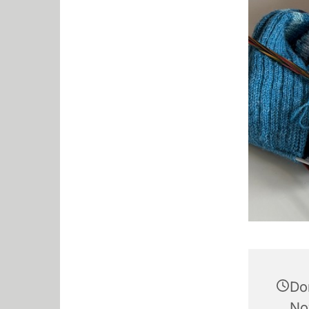
Do
No