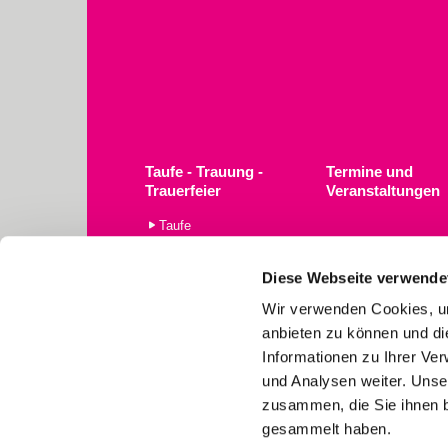
Taufe - Trauung -
Termine und
Trauerfeier
Veranstaltungen
Taufe
Trauerfeier
Trauung
Diese Webseite verwende
Wir verwenden Cookies, um
anbieten zu können und di
Informationen zu Ihrer Ve
und Analysen weiter. Unse
Ev.-Luth. Kirchengemeinde St. S

zusammen, die Sie ihnen b
gesammelt haben.