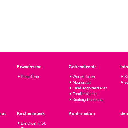
Erwachsene
Gottesdienste
Inf
PrimeTime
Wie wir feiern
Se
Abendmahl
St
Familiengottesdienst
Familienkirche
Kindergottesdienst
rat
Kirchenmusik
Konfirmation
Sen
Die Orgel in St.