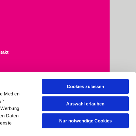
takt
Cookies zulassen
le Medien
ir
Auswahl erlauben
, Werbung
ren Daten
kirchenbuero@st-simeon-osdorf.de

Nur notwendige Cookies
ienste