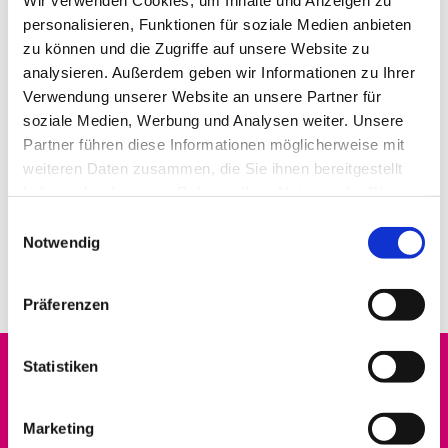
personalisieren, Funktionen für soziale Medien anbieten
zu können und die Zugriffe auf unsere Website zu
analysieren. Außerdem geben wir Informationen zu Ihrer
Verwendung unserer Website an unsere Partner für
soziale Medien, Werbung und Analysen weiter. Unsere
Partner führen diese Informationen möglicherweise mit
weiteren Daten zusammen, die Sie ihnen bereitgestellt
haben oder die sie im Rahmen Ihrer Nutzung der Dienste
gesammelt haben.
E
Notwendig
i
n
w
Präferenzen
i
l
l
Statistiken
Startseite
i
g
Marketing
Datenschutz
u