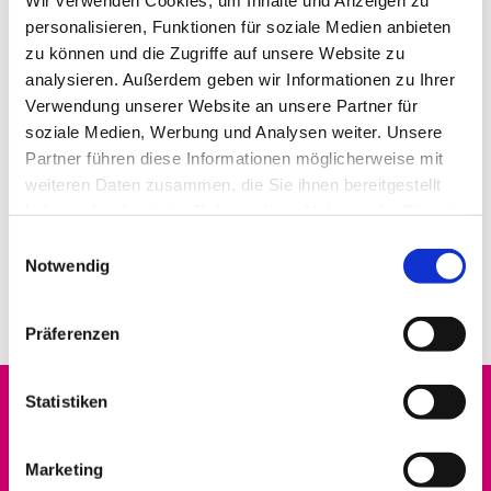
personalisieren, Funktionen für soziale Medien anbieten
zu können und die Zugriffe auf unsere Website zu
analysieren. Außerdem geben wir Informationen zu Ihrer
Verwendung unserer Website an unsere Partner für
soziale Medien, Werbung und Analysen weiter. Unsere
Partner führen diese Informationen möglicherweise mit
weiteren Daten zusammen, die Sie ihnen bereitgestellt
haben oder die sie im Rahmen Ihrer Nutzung der Dienste
gesammelt haben.
E
Notwendig
i
n
w
Präferenzen
i
l
l
Statistiken
Startseite
i
g
Marketing
Datenschutz
u