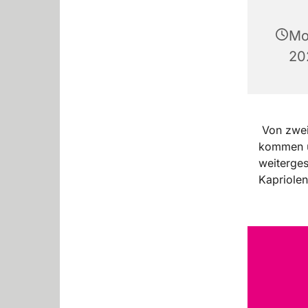
Mo
20
Von zwei 
kommen üb
weiterges
Kapriolen