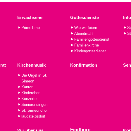
Erwachsene
Gottesdienste
Inf
PrimeTime
Wie wir feiern
Se
Abendmahl
St
Familiengottesdienst
Familienkirche
Kindergottesdienst
rat
Kirchenmusik
Konfirmation
Sen
Die Orgel in St.
Simeon
Kantor
Kinderchor
Konzerte
Seniorensingen
St. Simeonchor
laudate.osdorf
Findbüro
Wir über uns
Kon