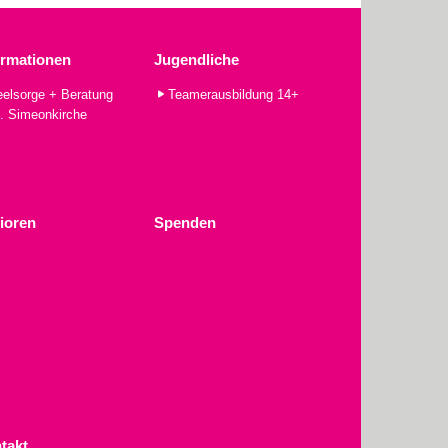
ormationen
Jugendliche
elsorge + Beratung
Teamerausbildung 14+
. Simeonkirche
ioren
Spenden
takt