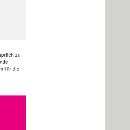
espräch zu
unde
r für die