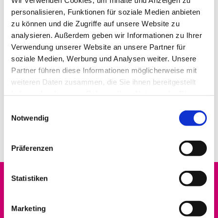
personalisieren, Funktionen für soziale Medien anbieten
zu können und die Zugriffe auf unsere Website zu
analysieren. Außerdem geben wir Informationen zu Ihrer
Verwendung unserer Website an unsere Partner für
soziale Medien, Werbung und Analysen weiter. Unsere
Partner führen diese Informationen möglicherweise mit
weiteren Daten zusammen, die Sie ihnen bereitgestellt
haben oder die sie im Rahmen Ihrer Nutzung der Dienste
gesammelt haben.
E
Notwendig
i
n
w
Präferenzen
i
l
l
Statistiken
Startseite
i
g
Marketing
Datenschutz
u