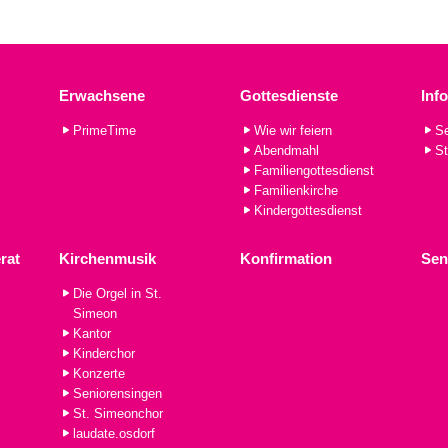
Erwachsene
Gottesdienste
Inf
PrimeTime
Wie wir feiern
Se
Abendmahl
St
Familiengottesdienst
Familienkirche
Kindergottesdienst
rat
Kirchenmusik
Konfirmation
Sen
Die Orgel in St.
Simeon
Kantor
Kinderchor
Konzerte
Seniorensingen
St. Simeonchor
laudate.osdorf