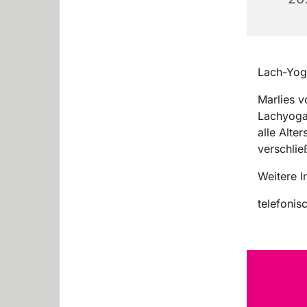
Lach-Yog
Marlies v
Lachyogal
alle Alte
verschlie
Weitere I
telefonis