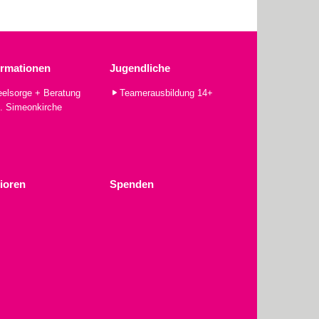
ormationen
Jugendliche
elsorge + Beratung
Teamerausbildung 14+
. Simeonkirche
ioren
Spenden