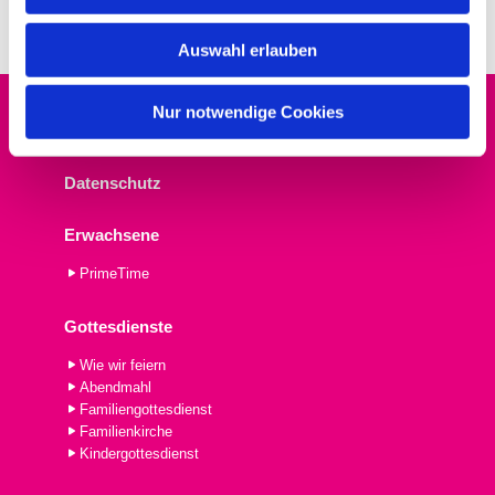
s
w
Auswahl erlauben
a
h
l
Nur notwendige Cookies
Startseite
Datenschutz
Erwachsene
PrimeTime
Gottesdienste
Wie wir feiern
Abendmahl
Familiengottesdienst
Familienkirche
Kindergottesdienst