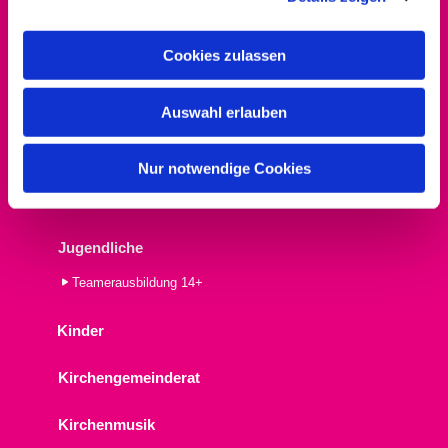
Wie wir feiern
a
Abendmahl
u
Cookies zulassen
Familiengottesdienst
s
Familienkirche
w
Kindergottesdienst
Auswahl erlauben
a
h
Informationen
l
Nur notwendige Cookies
Seelsorge + Beratung
St. Simeonkirche
Jugendliche
Teamerausbildung 14+
Kinder
Kirchengemeinderat
Kirchenmusik