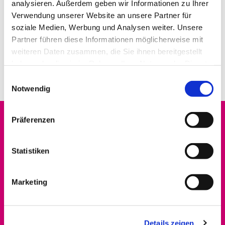
analysieren. Außerdem geben wir Informationen zu Ihrer
Verwendung unserer Website an unsere Partner für
soziale Medien, Werbung und Analysen weiter. Unsere
Partner führen diese Informationen möglicherweise mit
weiteren Daten zusammen, die Sie ihnen bereitgestellt
haben oder die sie im Rahmen Ihrer Nutzung der Dienste
gesammelt haben.
E
Notwendig
i
n
w
Präferenzen
i
Startseite
l
Datenschutz
l
Statistiken
i
Erwachsene
g
Marketing
u
PrimeTime
n
g
Gottesdienste
Details zeigen
s