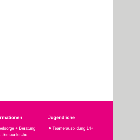
ormationen
Jugendliche
elsorge + Beratung
Teamerausbildung 14+
. Simeonkirche