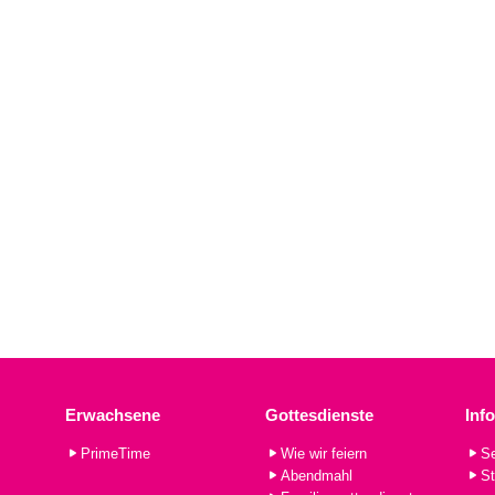
Erwachsene
Gottesdienste
Inf
PrimeTime
Wie wir feiern
Se
Abendmahl
St