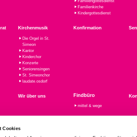
Familiengottesdienst
Familienkirche
Kindergottesdienst
rat
Kirchenmusik
Konfirmation
Sen
Die Orgel in St.
Simeon
Kantor
Kinderchor
Konzerte
Seniorensingen
St. Simeonchor
laudate.osdorf
Findbüro
Wir über uns
Kon
mittel & wege
t Cookies