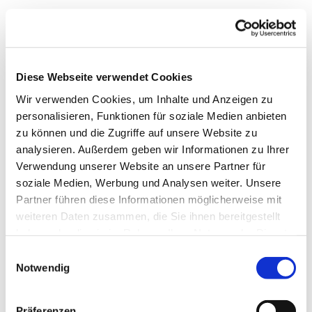
Dies könnte Sie auch
interessieren
Diese Webseite verwendet Cookies
Wir verwenden Cookies, um Inhalte und Anzeigen zu
personalisieren, Funktionen für soziale Medien anbieten
zu können und die Zugriffe auf unsere Website zu
analysieren. Außerdem geben wir Informationen zu Ihrer
Verwendung unserer Website an unsere Partner für
soziale Medien, Werbung und Analysen weiter. Unsere
Partner führen diese Informationen möglicherweise mit
weiteren Daten zusammen, die Sie ihnen bereitgestellt
haben oder die sie im Rahmen Ihrer Nutzung der Dienste
gesammelt haben.
E
Notwendig
i
n
w
Präferenzen