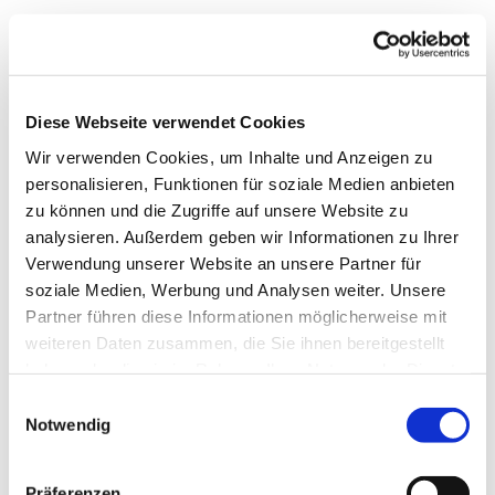
Dies könnte Sie auch
interessieren
Diese Webseite verwendet Cookies
Wir verwenden Cookies, um Inhalte und Anzeigen zu
personalisieren, Funktionen für soziale Medien anbieten
zu können und die Zugriffe auf unsere Website zu
analysieren. Außerdem geben wir Informationen zu Ihrer
Verwendung unserer Website an unsere Partner für
soziale Medien, Werbung und Analysen weiter. Unsere
Partner führen diese Informationen möglicherweise mit
weiteren Daten zusammen, die Sie ihnen bereitgestellt
haben oder die sie im Rahmen Ihrer Nutzung der Dienste
gesammelt haben.
E
Notwendig
i
n
w
Präferenzen