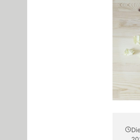
Di
20