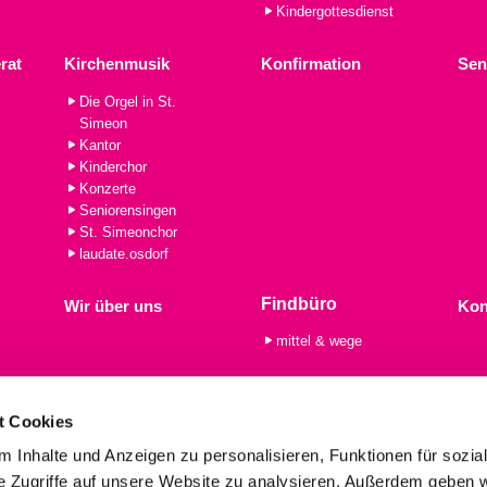
Kindergottesdienst
rat
Kirchenmusik
Konfirmation
Sen
Die Orgel in St.
Simeon
Kantor
Kinderchor
Konzerte
Seniorensingen
St. Simeonchor
laudate.osdorf
Findbüro
Wir über uns
Kon
mittel & wege
t Cookies
 Inhalte und Anzeigen zu personalisieren, Funktionen für sozia
e Zugriffe auf unsere Website zu analysieren. Außerdem geben w