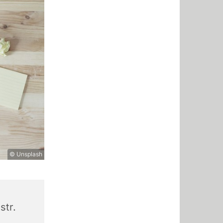
© Unsplash
str.