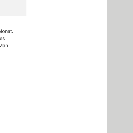
Monat.
es
 Man