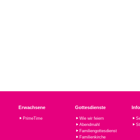
Erwachsene
Gottesdienste
Inf
PrimeTime
Wie wir feiern
Se
Abendmahl
St
Familiengottesdienst
Familienkirche