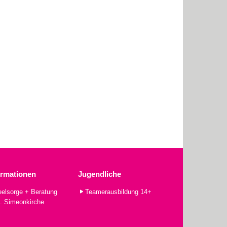
ormationen
Jugendliche
elsorge + Beratung
Teamerausbildung 14+
. Simeonkirche