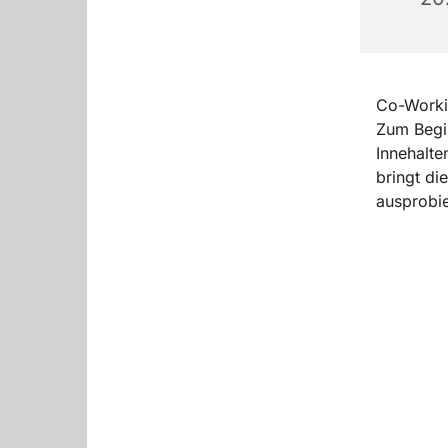
Co-Workin
Zum Begin
Innehalte
bringt di
ausprobi