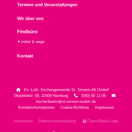
Termine und Veranstaltungen
Wir über uns
Findbüro
mittel & wege
Kontakt
Ev.-Luth. Kirchengemeinde St. Simeon Alt Osdorf ·

Dörpfeldstr. 58, 22609 Hamburg
(040) 80 12 05


kirchenbuero@st-simeon-osdorf.de
Kontaktinformationen
Cookie-Richtlinie
Impressum
Impressum
Datenschutzerklärung
ChurchDesk-Login