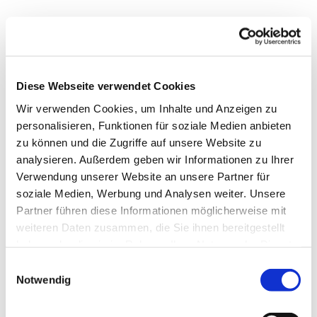
Dies könnte Sie auch
Diese Webseite verwendet Cookies
interessieren
Wir verwenden Cookies, um Inhalte und Anzeigen zu
personalisieren, Funktionen für soziale Medien anbieten
zu können und die Zugriffe auf unsere Website zu
analysieren. Außerdem geben wir Informationen zu Ihrer
Verwendung unserer Website an unsere Partner für
soziale Medien, Werbung und Analysen weiter. Unsere
Partner führen diese Informationen möglicherweise mit
weiteren Daten zusammen, die Sie ihnen bereitgestellt
haben oder die sie im Rahmen Ihrer Nutzung der Dienste
gesammelt haben.
E
Notwendig
i
n
w