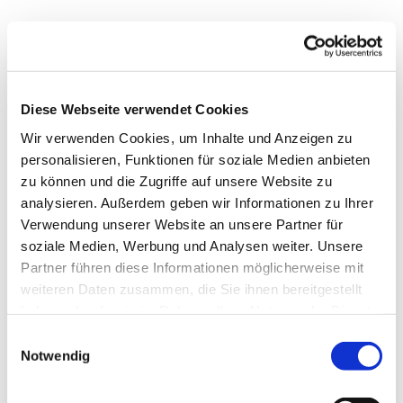
Dies könnte Sie auch
Diese Webseite verwendet Cookies
interessieren
Wir verwenden Cookies, um Inhalte und Anzeigen zu
personalisieren, Funktionen für soziale Medien anbieten
zu können und die Zugriffe auf unsere Website zu
analysieren. Außerdem geben wir Informationen zu Ihrer
Verwendung unserer Website an unsere Partner für
soziale Medien, Werbung und Analysen weiter. Unsere
Partner führen diese Informationen möglicherweise mit
weiteren Daten zusammen, die Sie ihnen bereitgestellt
haben oder die sie im Rahmen Ihrer Nutzung der Dienste
gesammelt haben.
E
Notwendig
i
n
w