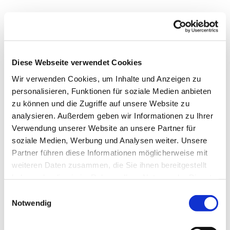
Dies könnte Sie auch
Diese Webseite verwendet Cookies
interessieren
Wir verwenden Cookies, um Inhalte und Anzeigen zu
personalisieren, Funktionen für soziale Medien anbieten
zu können und die Zugriffe auf unsere Website zu
analysieren. Außerdem geben wir Informationen zu Ihrer
Verwendung unserer Website an unsere Partner für
soziale Medien, Werbung und Analysen weiter. Unsere
Partner führen diese Informationen möglicherweise mit
weiteren Daten zusammen, die Sie ihnen bereitgestellt
haben oder die sie im Rahmen Ihrer Nutzung der Dienste
gesammelt haben.
E
Notwendig
i
n
w